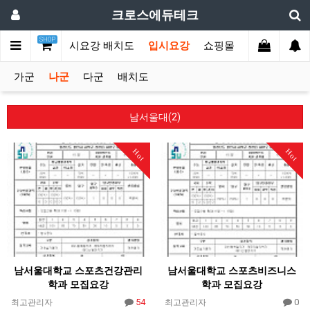
크로스에듀테크
SHOP
메인
입시요강 배치도
입시요강
쇼핑몰
가군
나군
다군
배치도
남서울대(2)
Hot
Hot
남서울대학교 스포츠건강관리
남서울대학교 스포츠비즈니스
학과 모집요강
학과 모집요강
54
0
최고관리자
최고관리자